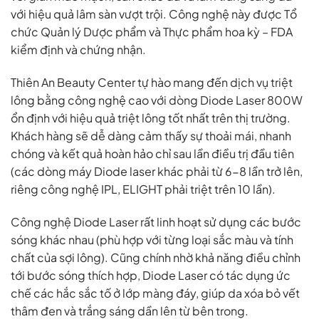
với hiệu quả lâm sàn vượt trội. Công nghệ này được Tổ
chức Quản lý Dược phẩm và Thực phẩm hoa kỳ – FDA
kiểm định và chứng nhận.
Thiên An Beauty Center tự hào mang đến dịch vụ triệt
lông bằng công nghệ cao với dòng Diode Laser 800W
ổn định với hiệu quả triệt lông tốt nhất trên thị trường.
Khách hàng sẽ dễ dàng cảm thấy sự thoải mái, nhanh
chóng và kết quả hoàn hảo chỉ sau lần điều trị đầu tiên
(các dòng máy Diode laser khác phải từ 6-8 lần trở lên,
riêng công nghệ IPL, ELIGHT phải triệt trên 10 lần).
Công nghệ Diode Laser rất linh hoạt sử dụng các bước
sóng khác nhau (phù hợp với từng loại sắc màu và tính
chất của sợi lông). Cũng chính nhờ khả năng điều chỉnh
tới bước sóng thích hợp, Diode Laser có tác dụng ức
chế các hắc sắc tố ở lớp màng đáy, giúp da xóa bỏ vết
thâm đen và trắng sáng dần lên từ bên trong.