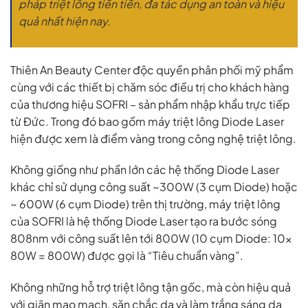
pháp triệt lông tiến tiến, đa tác dụng an toàn và hiệu
quả nhất hiện nay.
Thiên An Beauty Center độc quyền phân phối mỹ phẩm
cùng với các thiết bị chăm sóc điều trị cho khách hàng
của thương hiệu SOFRI – sản phẩm nhập khẩu trực tiếp
từ Đức. Trong đó bao gồm máy triệt lông Diode Laser
hiện được xem là điểm vàng trong công nghệ triệt lông.
Không giống như phần lớn các hệ thống Diode Laser
khác chỉ sử dụng công suất ~300W (3 cụm Diode) hoặc
~ 600W (6 cụm Diode) trên thị trường, máy triệt lông
của SOFRI là hệ thống Diode Laser tạo ra bước sóng
808nm với công suất lên tới 800W (10 cụm Diode: 10x
80W = 800W) được gọi là “Tiêu chuẩn vàng”.
Không những hỗ trợ triệt lông tận gốc, mà còn hiệu quả
với giãn mao mạch, săn chắc da và làm trắng sáng da