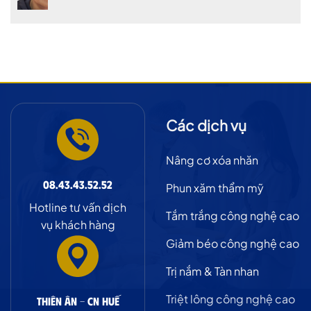
Triệt
Không
Lông
có
bình
luận
ở
Trị
Nám
Các dịch vụ
Nâng cơ xóa nhăn
08.43.43.52.52
Phun xăm thẩm mỹ
Hotline tư vấn dịch
Tắm trắng công nghệ cao
vụ khách hàng
Giảm béo công nghệ cao
Trị nắm & Tàn nhan
Triệt lông công nghệ cao
Thiên Ân - CN Huế