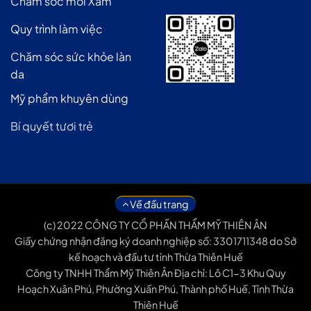
Chăm sóc môi Xăm
Quy trình làm việc
Chăm sóc sức khỏe làn
da
Mỹ phẩm khuyên dùng
Bí quyết tươi trẻ
Về đầu trang
(c) 2022 CÔNG TY CỔ PHẦN THẨM MỸ THIÊN ÂN
Giấy chứng nhận đăng ký doanh nghiệp số: 3301711348 do Sở
kế hoạch và đầu tư tỉnh Thừa Thiên Huế
Công ty TNHH Thẩm Mỹ Thiên Ân Địa chỉ: Lô C1-3 Khu Quy
Hoạch Xuân Phú, Phường Xuấn Phú, Thành phố Huế, Tỉnh Thừa
Thiên Huế