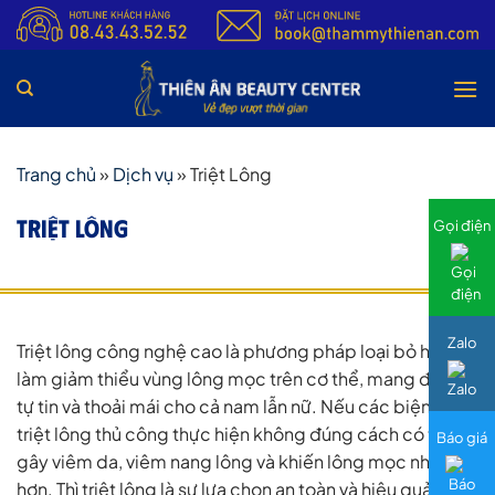
Bỏ
qua
nội
dung
Trang chủ
»
Dịch vụ
»
Triệt Lông
TRIỆT LÔNG
Gọi điện
Zalo
Triệt lông công nghệ cao là phương pháp loại bỏ hoặc
làm giảm thiểu vùng lông mọc trên cơ thể, mang đến sự
tự tin và thoải mái cho cả nam lẫn nữ. Nếu các biện pháp
triệt lông thủ công thực hiện không đúng cách có thể
Báo giá
gây viêm da, viêm nang lông và khiến lông mọc nhiều
hơn. Thì triệt lông là sự lựa chọn an toàn và hiệu quả duy