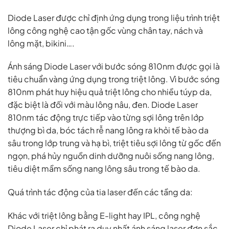
Diode Laser được chỉ định ứng dụng trong liệu trình triệt
lông công nghệ cao tận gốc vùng chân tay, nách và
lông mặt, bikini….
Ánh sáng Diode Laser với bước sóng 810nm được gọi là
tiêu chuẩn vàng ứng dụng trong triệt lông. Vì bước sóng
810nm phát huy hiệu quả triệt lông cho nhiều túyp da,
đặc biệt là đối với màu lông nâu, đen. Diode Laser
810nm tác động trực tiếp vào từng sợi lông trên lớp
thượng bì da, bóc tách rễ nang lông ra khỏi tế bào da
sâu trong lớp trung và hạ bì, triệt tiêu sợi lông từ gốc đến
ngọn, phá hủy nguồn dinh dưỡng nuôi sống nang lông,
tiêu diệt mầm sống nang lông sâu trong tế bào da.
Quá trình tác động của tia laser đến các tầng da:
Khác với triệt lông bằng E-light hay IPL, công nghệ
Diode Laser chỉ phát ra duy nhất ánh sáng laser đơn sắc