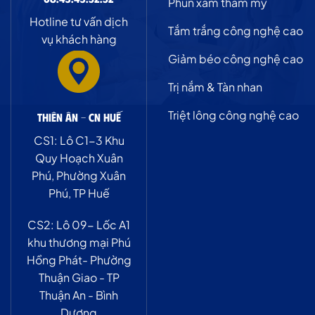
Phun xăm thẩm mỹ
Hotline tư vấn dịch
Tắm trắng công nghệ cao
vụ khách hàng
Giảm béo công nghệ cao
Trị nắm & Tàn nhan
Triệt lông công nghệ cao
Thiên Ân - CN Huế
CS1: Lô C1-3 Khu
Quy Hoạch Xuân
Phú, Phường Xuân
Phú, TP Huế
CS2: Lô 09- Lốc A1
khu thương mại Phú
Hồng Phát- Phường
Thuận Giao - TP
Thuận An - Bình
Dương