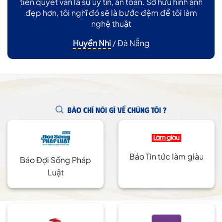
tiên quyết vẫn là sự uy tín, an toàn. Sở hữu hình ảnh
đẹp hơn, tôi nghĩ đó sẽ là bước đệm để tôi làm
nghệ thuật
Huyền Nhi
/
Đà Nẵng
BÁO CHÍ NÓI GÌ VỀ CHÚNG TÔI ?
Báo Tin tức làm giàu
Báo Đợi Sống Pháp
Luật