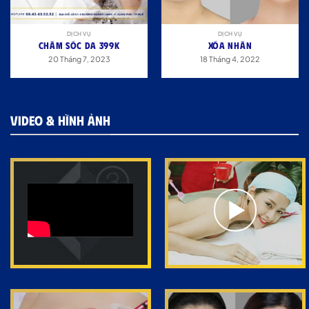
DỊCH VỤ
DỊCH VỤ
CHĂM SÓC DA 399K
XÓA NHĂN
20 Tháng 7, 2023
18 Tháng 4, 2022
VIDEO & HÌNH ẢNH