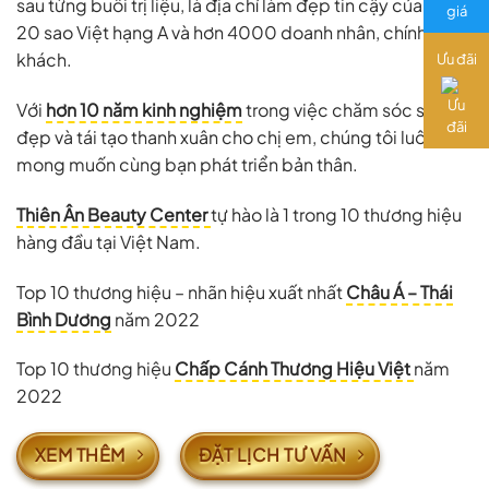
sau từng buổi trị liệu, là địa chỉ làm đẹp tin cậy của hơn
20 sao Việt hạng A và hơn 4000 doanh nhân, chính
khách.
Ưu đãi
Với
hơn 10 năm kinh nghiệm
trong việc chăm sóc sắc
đẹp và tái tạo thanh xuân cho chị em, chúng tôi luôn
mong muốn cùng bạn phát triển bản thân.
Thiên Ân Beauty Center
tự hào là 1 trong 10 thương hiệu
hàng đầu tại Việt Nam.
Top 10 thương hiệu – nhãn hiệu xuất nhất
Châu Á – Thái
Bình Dương
năm 2022
Top 10 thương hiệu
Chấp Cánh Thương Hiệu Việt
năm
2022
XEM THÊM
ĐẶT LỊCH TƯ VẤN