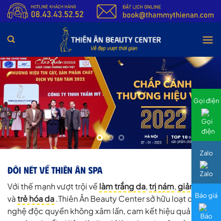
Bỏ
qua
nội
dung
Gọi điện
Zalo
ĐÔI NÉT VỀ THIÊN ÂN SPA
Với thế mạnh vượt trội về
làm trắng da
,
trị nám
,
giảm béo
Báo giá
và
trẻ hóa da
.Thiên Ân Beauty Center sở hữu loạt công
nghệ độc quyền không xâm lấn, cam kết hiệu quả ngay