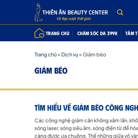
Bỏ
qua
nội
dung
TRANG CHỦ
CHĂM SÓC DA 399K
TẮM 
Trang chủ
»
Dịch vụ
»
Giảm béo
GIẢM BÉO
Tìm hiểu về Giảm béo công ng
Các công nghệ giảm cân không xâm lấn, không
sóng laser, sóng siêu âm, sóng điện từ để hó
càng được ưa chuộng. Thế những giữa vô vàn