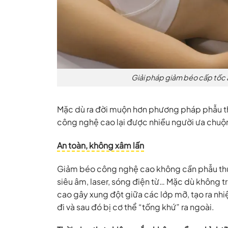
Giải pháp giảm béo cấp tốc a
Mặc dù ra đời muộn hơn phương pháp phẫu t
công nghệ cao lại được nhiều người ưa chuộn
An toàn, không xâm lấn
Giảm béo công nghệ cao không cần phẫu thuậ
siêu âm, laser, sóng điện từ… Mặc dù không
cao gây xung đột giữa các lớp mỡ, tạo ra nhi
đi và sau đó bị cơ thể “tống khứ” ra ngoài.