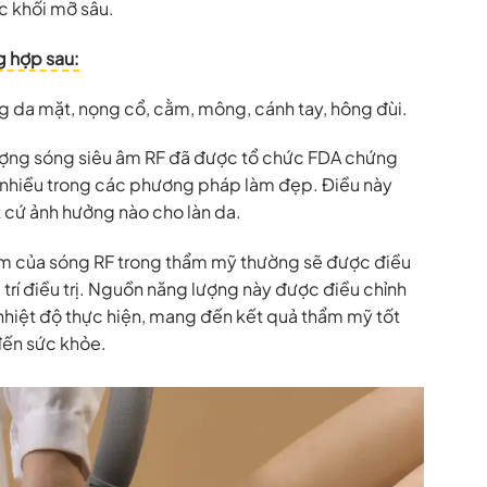
ác khối mỡ sâu.
g hợp sau:
 da mặt, nọng cổ, cằm, mông, cánh tay, hông đùi.
lượng sóng siêu âm RF đã được tổ chức FDA chứng
 nhiều trong các phương pháp làm đẹp. Điều này
t cứ ảnh hưởng nào cho làn da.
 âm của sóng RF trong thẩm mỹ thường sẽ được điều
ị trí điều trị. Nguồn năng lượng này được điều chỉnh
 nhiệt độ thực hiện, mang đến kết quả thẩm mỹ tốt
đến sức khỏe.