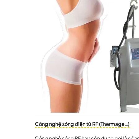
Công nghệ sóng điện từ RF (Thermage…)
Công nghệ sóng RF hay còn được gọi là công