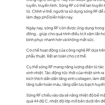
tuyến, truyền hình. Sóng RF có thể lan truyền
từ. Chính vì thế, người ta sử dụng sóng RF đ
làm đẹp phổ biến hiện nay.
Ngày nay, sóng RF còn được ứng dụng trong cá
đông… giúp cho quá trình điều trị ít xâm lấn h
bình phục nhanh hơn và không mất sức.
Cơ chế hoạt động của công nghệ RF dựa trên
phẫu thuật. Rất an toàn cho cơ thể.
Cụ thể sóng RF mang năng lượng điện từ tác
sinh nhiệt. Tác động tức thời của nhiệt sinh r
kích thích dần dần tăng sinh collagen, làm đầ
tăng tuần hoàn máu, tăng dẫn lưu bạch huyết 
Sóng RF chiếu vào da sẽ nâng nhiệt độ bề mặt
quá 44 độ C, nhiệt độ lớp mỡ bên dưới lên đế