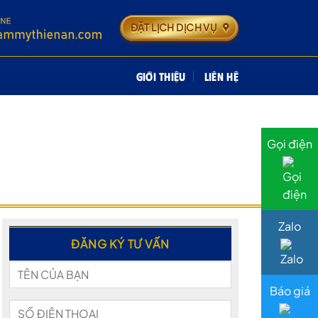
ĐẶT LỊCH DỊCH VỤ
GIỚI THIỆU
LIÊN HỆ
Gọi điện
Zalo
ĐĂNG KÝ TƯ VẤN
Báo giá