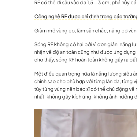
RF có thể đi sâu vào da 1,5 – 3 cm, phá hủy c
Công nghệ RF được chỉ định trong các trườn
Giảm mỡ vùng eo, làm săn chắc, nâng cơ vùng
Sóng RF không có hại bởi vì đơn giản, năng 
nhận về độ an toàn cũng như được ứng dụng
cho thấy, sóng RF hoàn toàn không gây ra bấ
Một điều quan trọng nữa là năng lượng siêu
chỉnh sao cho phù hợp với từng làn da, từng v
tùy từng vùng nên bác sĩ có thể chủ động về
nhất, không gây kích ứng, không ảnh hưởng 