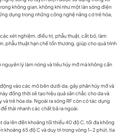
 trong không gian, không khí như một làn sóng điện
ể ứng dụng trong những công nghệ nâng cơ trẻ hóa,
c xét nghiệm, điều trị, phẫu thuật, cắt bỏ, làm
ơn, phẫu thuật hạn chế tổn thương, giúp cho quá trình
 nguyên lý làm nóng và tiêu hủy mỡ mà không cần
 động vào các mô bên dưới da, gây phân hủy mỡ và
a này đồng thời sẽ tạo hiệu quả săn chắc cho da và
y và trẻ hóa da. Ngoài ra sóng RF còn có tác dụng
để thải nhanh các chất bã ra ngoài.
 da lên đến khoảng tối thiểu 40 độ C, tối đa không
n khoảng 65 độ C và duy trì trong vòng 1-2 phút, tia